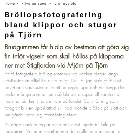
Home
»
Privatpersoner
»
Bröllopsfoto
Bröllopsfotografering
bland klippor och stugor
på Tjörn
Brudgummen får hjälp av bestman att göra sig
fin inför vigseln som skall hållas på klipporna
ner mot Stigfjorden vid Mjörn på Tjörn
Att få fotografera bröllop utomhus vid vackra platser längs
västkusten är alltid lite extra roligt. Dels är jag väldigt förtjust i
havet och västkusten efter att ha seglat upp och ner längs den
under många somrar, och så blir det en speciell känsla när
man har sin fest i naturen ute på landet. Som för mig som
fotograf blir en uppskattad skillnad mot de bröllop på slott och
herrgårdar som jag oftast fotograferar.
Av någon anledning är detta min mest 'hjärtade' bild på
instagram. Vet ju inte varför men det skulle vara intressant att