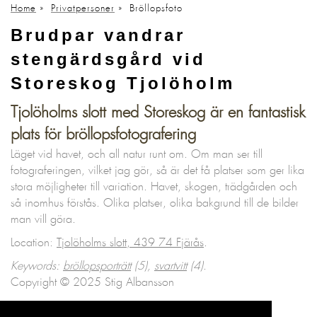
Home
»
Privatpersoner
»
Bröllopsfoto
Brudpar vandrar
stengärdsgård vid
Storeskog Tjolöholm
Tjolöholms slott med Storeskog är en fantastisk
plats för bröllopsfotografering
Läget vid havet, och all natur runt om. Om man ser till
fotograferingen, vilket jag gör, så är det få platser som ger lika
stora möjligheter till variation. Havet, skogen, trädgården och
så inomhus förstås. Olika platser, olika bakgrund till de bilder
man vill göra.
Location:
Tjolöholms slott, 439 74 Fjärås
.
Keywords:
bröllopsporträtt
(5),
svartvitt
(4)
.
Copyright © 2025 Stig Albansson