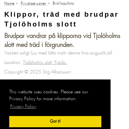
Home
»
Privatpersoner
»
Bröllopsfoto
Klippor, träd med brudpar
Tjolöholms slott
Brudpar vandrar på klipporna vid Tjolöholms
slott med träd i förgrunden.
Vackert soligt ljus med lätta moln denna fina augustikväll.
Location:
Tjolöholms slott, Fjärås.
.
Copyright © 2025 Stig Albansson
Bröllopsfoto
Porträtt privat
This website uses cookies. Please see our
Privacy Policy for more information.
Privacy Policy
Got it!