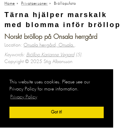
Home
»
Privatpersoner
»
Bröllopsfoto
Tärna hjälper marskalk
med blomma inför bröllop
Norskt bröllop på Onsala herrgård
Location:
Onsala herrgård, Onsala.
.
Keywords:
Bröllop Karianne Vegard
(5)
.
Copyright © 2025 Stig Albansson
Bröllopsfoto
Porträtt privat
This website uses cookies. Please see our
Privacy Policy for more information.
Privacy Policy
Got it!