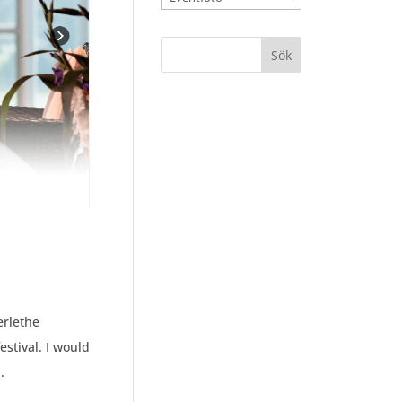
erlethe
stival. I would
.