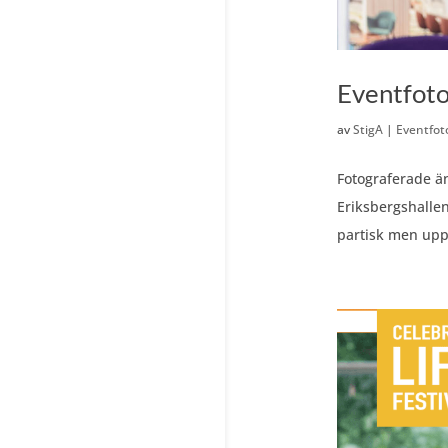
Eventfoto
av
StigA
|
Eventfot
Fotograferade ä
Eriksbergshalle
partisk men upp