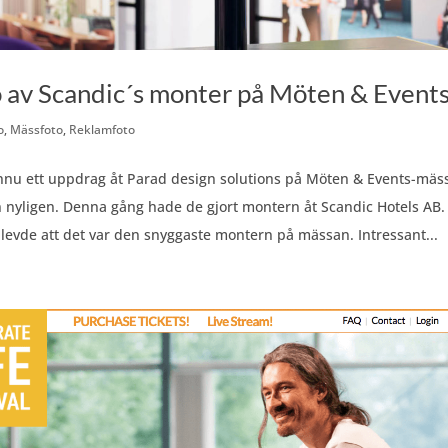
 av Scandic´s monter på Möten & Event
o
,
Mässfoto
,
Reklamfoto
nnu ett uppdrag åt Parad design solutions på Möten & Events-mäs
n nyligen. Denna gång hade de gjort montern åt Scandic Hotels AB.
levde att det var den snyggaste montern på mässan. Intressant...