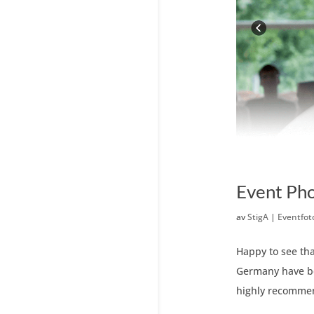
Event Pho
av
StigA
|
Eventfot
Happy to see tha
Germany have bee
highly recommend