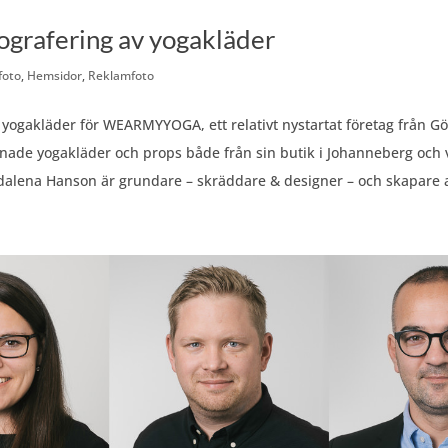
ografering av yogakläder
foto
,
Hemsidor
,
Reklamfoto
 yogakläder för WEARMYYOGA, ett relativt nystartat företag från G
nade yogakläder och props både från sin butik i Johanneberg och v
lena Hanson är grundare – skräddare & designer – och skapare 