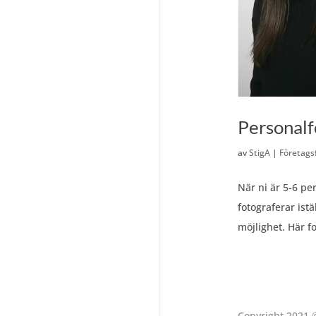
Personalf
av
StigA
|
Företags
När ni är 5-6 per
fotograferar istä
möjlighet. Här f
Copyright 2021 