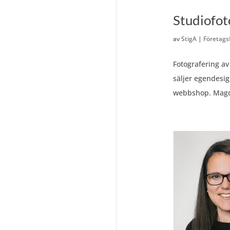
Studiofot
av
StigA
|
Företags
Fotografering av
säljer egendesig
webbshop. Magda