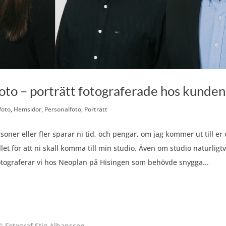
oto – porträtt fotograferade hos kunden
foto
,
Hemsidor
,
Personalfoto
,
Porträtt
soner eller fler sparar ni tid, och pengar, om jag kommer ut till er
llet för att ni skall komma till min studio. Även om studio naturligtvi
otograferar vi hos Neoplan på Hisingen som behövde snygga...
© Fotograf Stig Albansson